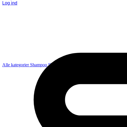
Log ind
Alle kategorier
Shampoo
Balsam
Pleje
Styling
Coola
Diverse
Gavesæ