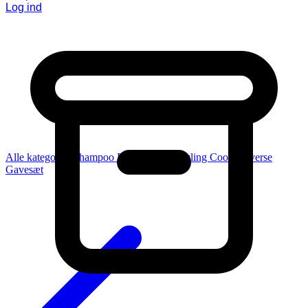
Log ind
Alle kategorier
Shampoo
Balsam
Pleje
Styling
Coola
Diverse
Gavesæt