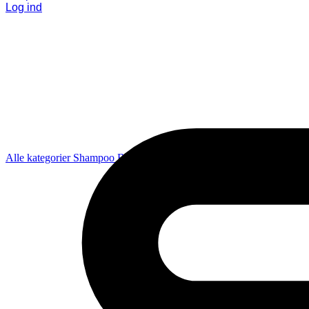
Log ind
Alle kategorier
Shampoo
Balsam
Pleje
Styling
Coola
Diverse
Gavesæ