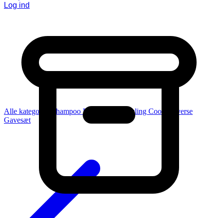
Log ind
Alle kategorier
Shampoo
Balsam
Pleje
Styling
Coola
Diverse
Gavesæt