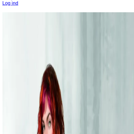
Log ind
Alt det grønne til dit hår
Online Booking
Fedt hår, helt naturligt!
Velkommen til
Dojo Green Wave
– hvor moderne trends og
international inspiration mødes med en dyb respekt for håret og
naturen.
Vi er en miljøvenlig frisørsalon, der tror på, at det skal være helt
naturligt at gå op i sit hår. Hos os finder du kun produkter, der er
nøje udvalgt for at beskytte både naturen, dit hår og vores
arbejdsmiljø. Vi mener, at "grøn" er den nye sort – og at sundt hår er
det allerskønneste.
Hos Dojo Green Wave finder du en moderne tilgang til hårpleje,
hvor vi kombinerer de nyeste trends med en bevidst og bæredygtig
praksis. Kom og oplev forskellen, når hårpleje forenes med omtanke
for vores fælles fremtid.