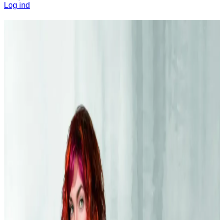
Log ind
Alt det grønne til dit hår
Online Booking
Fedt hår, helt naturligt!
Velkommen til
Dojo Green Wave
– hvor moderne trends og
international inspiration mødes med en dyb respekt for håret og
naturen.
Vi er en miljøvenlig frisørsalon, der tror på, at det skal være helt
naturligt at gå op i sit hår. Hos os finder du kun produkter, der er
nøje udvalgt for at beskytte både naturen, dit hår og vores
arbejdsmiljø. Vi mener, at "grøn" er den nye sort – og at sundt hår er
det allerskønneste.
Hos Dojo Green Wave finder du en moderne tilgang til hårpleje,
hvor vi kombinerer de nyeste trends med en bevidst og bæredygtig
praksis. Kom og oplev forskellen, når hårpleje forenes med omtanke
for vores fælles fremtid.