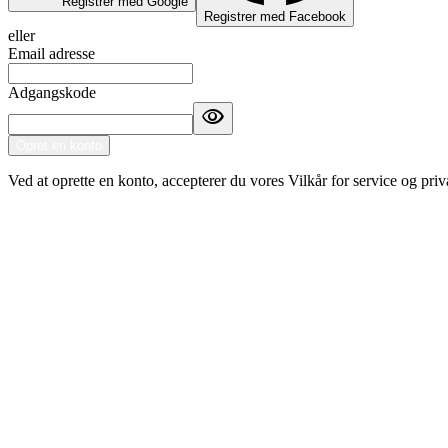
Registrer med Google
Registrer med Facebook
eller
Email adresse
Adgangskode
visibility
Opret en konto
Ved at oprette en konto, accepterer du vores Vilkår for service og priva