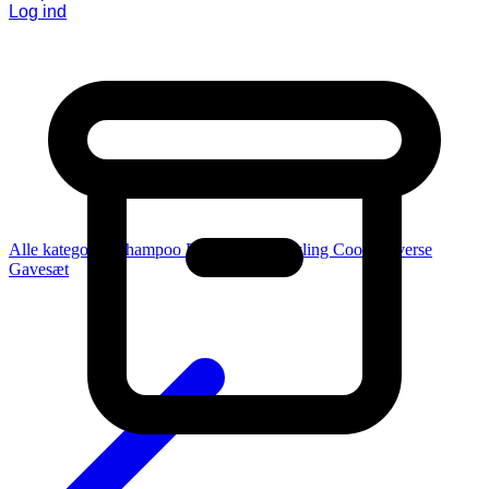
Log ind
Alle kategorier
Shampoo
Balsam
Pleje
Styling
Coola
Diverse
Gavesæt