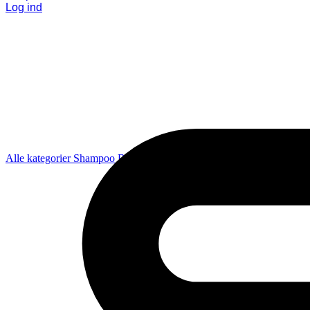
Log ind
Alle kategorier
Shampoo
Balsam
Pleje
Styling
Coola
Diverse
Gavesæ