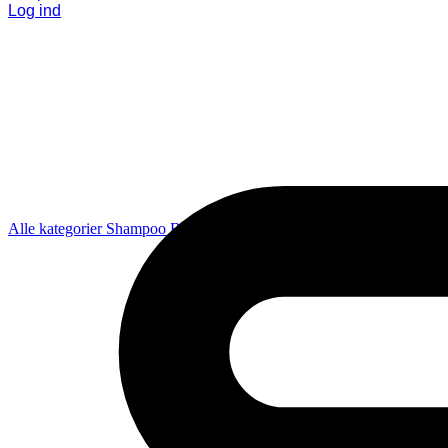
Log ind
Alle kategorier
Shampoo
Balsam
Pleje
Styling
Coola
Diverse
Gavesæ