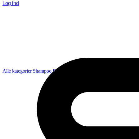
Log ind
Alle kategorier
Shampoo
Balsam
Pleje
Styling
Coola
Diverse
Gavesæ