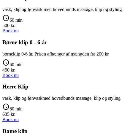
vask, klip og fønvask med hovedbunds massage, klip og styling
schedule
60 min
500
kr.
Book nu
Børne klip 0 - 6 år
børneklip 0-6 år. Prisen afhænger af mængden fra 200 kr.
schedule
60 min
450
kr.
Book nu
Herre Klip
vask, klip og fønvaskmed hovedbunds massage, klip og styling
schedule
60 min
635
kr.
Book nu
Dame klip