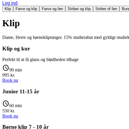
Log ind
Klip
Farve og klip
Farve og føn
Striber og klip
Striber of føn
Bun
Klip
Dame, Herre og børneklipninger. 15% studierabat med gyldigt studiek
Klip og kur
Perfekt til at få glans og blødheden tilbage
schedule
90 min
995
kr.
Book nu
Junior 11-15 år
schedule
60 min
550
kr.
Book nu
Børne klip 7 - 10 år